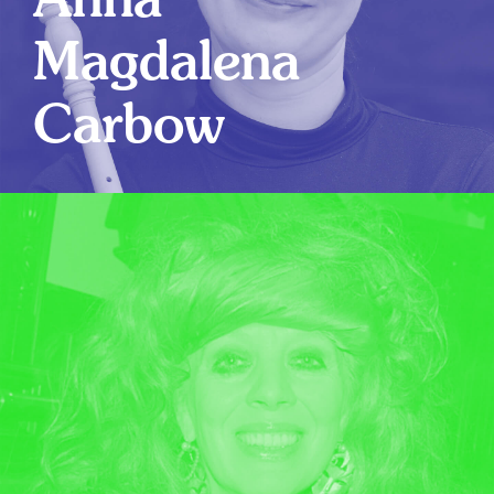
Anna
Magdalena
Carbow