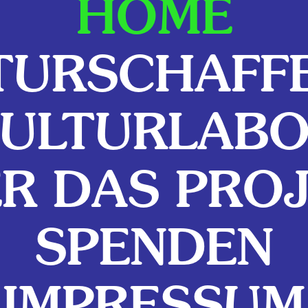
HOME
TURSCHAFF
ULTURLAB
SPENDE
R DAS PRO
ULTURZE
SPENDEN
 FRANK