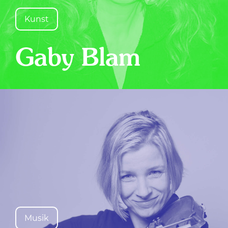
Kunst
Gaby Blam
Musik