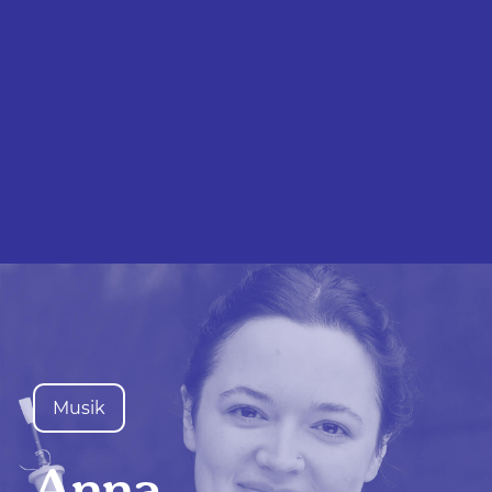
Initiative, ruft zu
selbst!
Musik