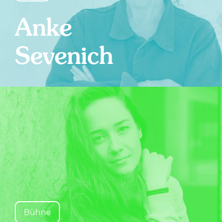
Anke
Sevenich
Bühne